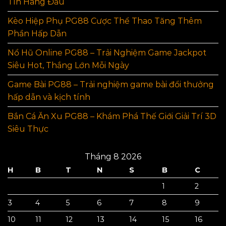
Tín Hàng Đầu
Kèo Hiệp Phụ PG88 Cược Thể Thao Tăng Thêm
Phần Hấp Dẫn
Nổ Hũ Online PG88 – Trải Nghiệm Game Jackpot
Siêu Hot, Thắng Lớn Mỗi Ngày
Game Bài PG88 – Trải nghiệm game bài đổi thưởng
hấp dẫn và kịch tính
Bắn Cá Ăn Xu PG88 – Khám Phá Thế Giới Giải Trí 3D
Siêu Thực
Tháng 8 2026
H
B
T
N
S
B
C
1
2
3
4
5
6
7
8
9
10
11
12
13
14
15
16