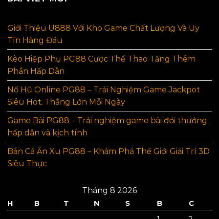
Giới Thiệu U888 Với Kho Game Chất Lượng Và Uy
Tín Hàng Đầu
Kèo Hiệp Phụ PG88 Cược Thể Thao Tăng Thêm
Phần Hấp Dẫn
Nổ Hũ Online PG88 – Trải Nghiệm Game Jackpot
Siêu Hot, Thắng Lớn Mỗi Ngày
Game Bài PG88 – Trải nghiệm game bài đổi thưởng
hấp dẫn và kịch tính
Bắn Cá Ăn Xu PG88 – Khám Phá Thế Giới Giải Trí 3D
Siêu Thực
Tháng 8 2026
H
B
T
N
S
B
C