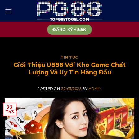
Skip
to
content
ĐĂNG KÝ +88K
TIN TỨC
Giới Thiệu U888 Với Kho Game Chất
Lượng Và Uy Tín Hàng Đầu
POSTED ON
22/03/2025
BY
ADMIN
22
Th3