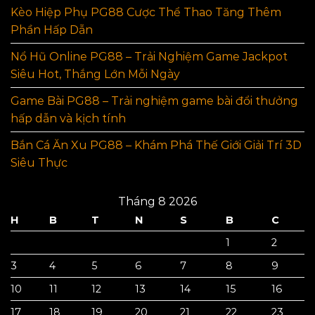
Kèo Hiệp Phụ PG88 Cược Thể Thao Tăng Thêm
Phần Hấp Dẫn
Nổ Hũ Online PG88 – Trải Nghiệm Game Jackpot
Siêu Hot, Thắng Lớn Mỗi Ngày
Game Bài PG88 – Trải nghiệm game bài đổi thưởng
hấp dẫn và kịch tính
Bắn Cá Ăn Xu PG88 – Khám Phá Thế Giới Giải Trí 3D
Siêu Thực
Tháng 8 2026
H
B
T
N
S
B
C
1
2
3
4
5
6
7
8
9
10
11
12
13
14
15
16
17
18
19
20
21
22
23