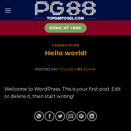
Skip
to
content
ĐĂNG KÝ +88K
CASINO PG88
Hello world!
POSTED ON
17/12/2024
BY
ADMIN
Welcome to WordPress. This is your first post. Edit
or delete it, then start writing!